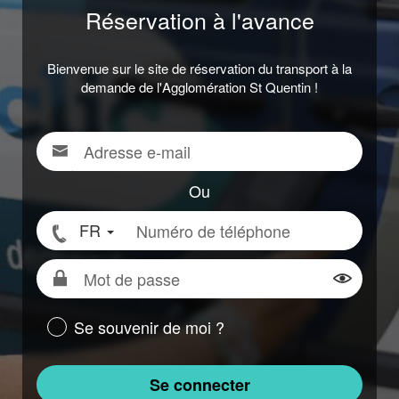
Réservation à l'avance
Bienvenue sur le site de réservation du transport à la
demande de l'Agglomération St Quentin !
Adresse
Pour
e-
vous
mail
connecter,
Ou
renseigner
Numéro
FR
votre
de
adresse
téléphone
Mot
e-
de
Montrer
mail
passe
ou
Se souvenir de moi ?
votre
numéro
Se connecter
de